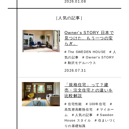
2026.01.08
［人気の記事］
Owner's STORY 日本で
見つけた、もう一つの安
らぎ。
# The SWEDEN HOUSE
# 人
気の記事
# Owner's STORY
# 駒沢モデルハウス
2026.07.31
「規格住宅」って？建
売・注文住宅との違いを
比較解説
# 住宅性能
# 100年住宅
#
高気密高断熱住宅
# マイホー
ム
# 人気の記事
# Sweden
House スタイル
# 住まいづく
りの基礎知識