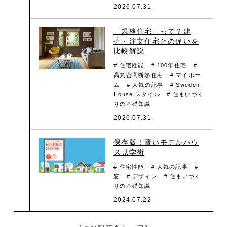
2026.07.31
「規格住宅」って？建
売・注文住宅との違いを
比較解説
# 住宅性能
# 100年住宅
#
高気密高断熱住宅
# マイホー
ム
# 人気の記事
# Sweden
House スタイル
# 住まいづく
りの基礎知識
2026.07.31
保存版！賢いモデルハウ
ス見学術
# 住宅性能
# 人気の記事
#
窓
# デザイン
# 住まいづく
りの基礎知識
2024.07.22