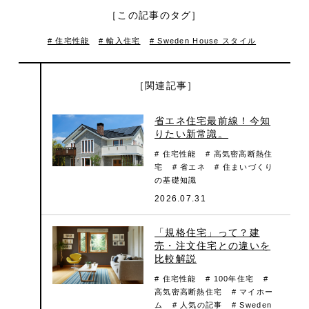
［この記事のタグ］
# 住宅性能
# 輸入住宅
# Sweden House スタイル
［関連記事］
省エネ住宅最前線！今知
りたい新常識。
# 住宅性能
# 高気密高断熱住
宅
# 省エネ
# 住まいづくり
の基礎知識
2026.07.31
「規格住宅」って？建
売・注文住宅との違いを
比較解説
# 住宅性能
# 100年住宅
#
高気密高断熱住宅
# マイホー
ム
# 人気の記事
# Sweden