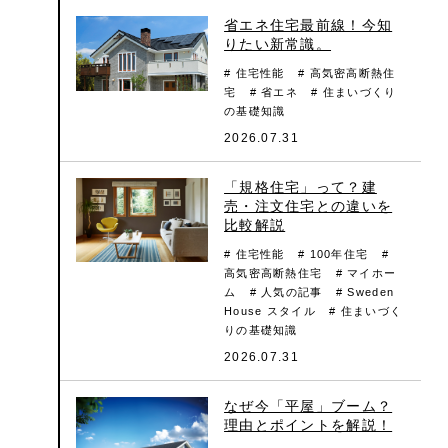
省エネ住宅最前線！今知
りたい新常識。
# 住宅性能
# 高気密高断熱住
宅
# 省エネ
# 住まいづくり
の基礎知識
2026.07.31
「規格住宅」って？建
売・注文住宅との違いを
比較解説
# 住宅性能
# 100年住宅
#
高気密高断熱住宅
# マイホー
ム
# 人気の記事
# Sweden
House スタイル
# 住まいづく
りの基礎知識
2026.07.31
なぜ今「平屋」ブーム？
理由とポイントを解説！