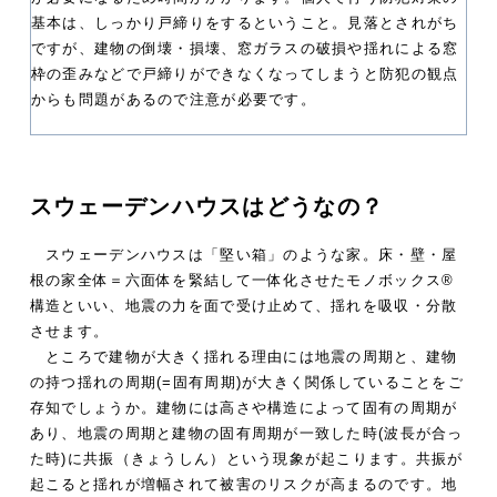
基本は、しっかり戸締りをするということ。見落とされがち
ですが、建物の倒壊・損壊、窓ガラスの破損や揺れによる窓
枠の歪みなどで戸締りができなくなってしまうと防犯の観点
からも問題があるので注意が必要です。
スウェーデンハウスはどうなの？
スウェーデンハウスは「堅い箱」のような家。床・壁・屋
根の家全体＝六面体を緊結して一体化させたモノボックス®
構造といい、地震の力を面で受け止めて、揺れを吸収・分散
させます。
ところで建物が大きく揺れる理由には地震の周期と、建物
の持つ揺れの周期(=固有周期)が大きく関係していることをご
存知でしょうか。建物には高さや構造によって固有の周期が
あり、地震の周期と建物の固有周期が一致した時(波長が合っ
た時)に共振（きょうしん）という現象が起こります。共振が
起こると揺れが増幅されて被害のリスクが高まるのです。地