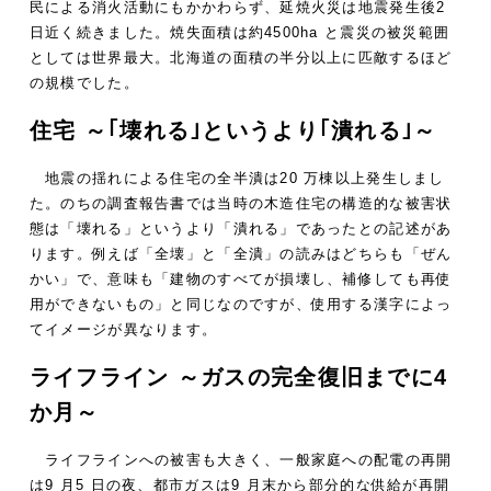
民による消火活動にもかかわらず、延焼火災は地震発生後2
日近く続きました。焼失面積は約4500ha と震災の被災範囲
としては世界最大。北海道の面積の半分以上に匹敵するほど
の規模でした。
住宅 ～｢壊れる｣というより｢潰れる｣～
地震の揺れによる住宅の全半潰は20 万棟以上発生しまし
た。のちの調査報告書では当時の木造住宅の構造的な被害状
態は「壊れる」というより「潰れる」であったとの記述があ
ります。例えば「全壊」と「全潰」の読みはどちらも「ぜん
かい」で、意味も「建物のすべてが損壊し、補修しても再使
用ができないもの」と同じなのですが、使用する漢字によっ
てイメージが異なります。
ライフライン ～ガスの完全復旧までに4
か月～
ライフラインへの被害も大きく、一般家庭への配電の再開
は9 月5 日の夜、都市ガスは9 月末から部分的な供給が再開