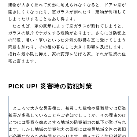
建物が大きく揺れて変形に耐えられなくなると、ドアや窓が
開きにくくなったり、窓ガラスが割れたり、建物が倒壊して
しまったりすることもあり得ます。
たとえば、家の変形によって窓ガラスが割れてしまうと、
ガラスの破片でケガをする危険があります。さらには防犯上
の問題、暑い・寒いといった外気の影響を直に受けてしまう
問題も加わり、その後の暮らしに大きく影響を及ぼします。
揺れを最小限に抑え、家の変形を防げる家。それが理想の住
宅と言えます。
PICK UP! 災害時の防犯対策
ところで大きな災害後に、被災した建物や避難所では窃盗
被害が多発していることをご存知でしょうか。その理由のひ
とつには警察を始めとする地域の防犯能力の低下が挙げられ
ます。しかし地域の防犯能力の回復には被災地域全体の復旧
が必要になるため時間がかかります。個人で行う防犯対策の