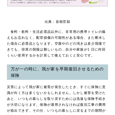
出典：首相官邸
食料・飲料・生活必需品以外に、非常用の携帯トイレの備
えもお忘れなく。配管損傷の可能性がある場合、また断水し
た場合に必需品となります。空腹やのどの渇きは多少我慢で
きても、排泄の我慢は難しいもの…自分や家族が1 日に何回
くらい使用するかを計算して備えておくと安心です。
万が一の時に、我が家を早期復旧させるための
保険
災害によって我が家に被害が発生したとき、すぐに保険に意
識が向く方は多くないかもしれません。しかし被害を受けた
あと、いつもの暮らしを取り戻すためには迅速な保険手続き
が大切になります。保険が適用されなければ復旧工事の費用
が捻出できず、その分、いつもの暮らしに戻るまでの期間が