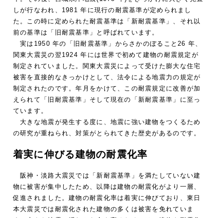
しが行なわれ、1981 年に現行の耐震基準が定められまし
た。この時に定められた耐震基準は「新耐震基準」、それ以
前の基準は「旧耐震基準」と呼ばれています。
実は1950 年の「旧耐震基準」からさかのぼること26 年、
関東大震災の翌1924 年には世界で初めて建物の耐震規定が
制定されていました。関東大震災によって受けた膨大な住宅
被害を直接的なきっかけとして、法令による地震力の規定が
制定されたのです。年月をかけて、この耐震規定に改善が加
えられて「旧耐震基準」そして現在の「新耐震基準」に至っ
ています。
大きな地震が発生する度に、地震に強い建物をつくるため
の研究が重ねられ、対策がとられてきた歴史があるのです。
着実に伸びる建物の耐震化率
阪神・淡路大震災では「新耐震基準」を満たしていない建
物に被害が集中したため、以降は建物の耐震化がより一層、
促進されました。建物の耐震化率は着実に伸びており、東日
本大震災では耐震化された建物の多くは被害を免れていま