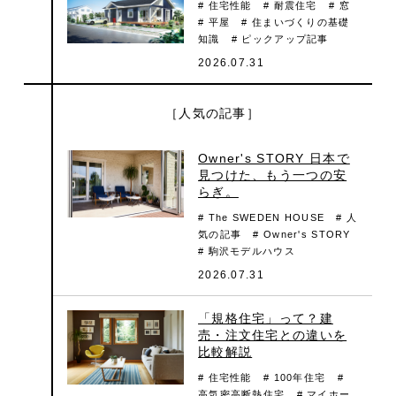
# 住宅性能
# 耐震住宅
# 窓
# 平屋
# 住まいづくりの基礎
知識
# ピックアップ記事
2026.07.31
［人気の記事］
Owner's STORY 日本で
見つけた、もう一つの安
らぎ。
# The SWEDEN HOUSE
# 人
気の記事
# Owner's STORY
# 駒沢モデルハウス
2026.07.31
「規格住宅」って？建
売・注文住宅との違いを
比較解説
# 住宅性能
# 100年住宅
#
高気密高断熱住宅
# マイホー