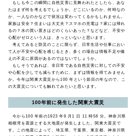
もしも今この瞬間に自然災害に見舞われたとしたら、あな
たはまず何を考えるでしょうか。どこにいるのか、何時なの
か、一人なのかなどで状況は変わってくるかもしれません。
家族は安全？住まいは大丈夫？スマホの充電は？家には帰れ
るの？水の買い置きはどのくらいあった？などなど、不安や
心配がゼロという人は、きっといないと思います。
考えてみると防災のことに限らず、日常生活や仕事におい
て人が不安や心配を感じるとき、多くの場合は情報不足や備
えの不足に原因があるのではないでしょうか。
もしそうであれば、非日常である自然災害に対しての不安
や心配を少しでも減らすために、まずは情報を得てみません
か。今年は関東大震災から100 年という節目の年なので、こ
の大震災についても触れてみたいと思います。
100年前に発生した関東大震災
今から100 年前の1923 年9 月1 日 11 時58 分。神奈川県
相模湾を震源とする大地震が発生しました。関東大震災で
す。この地震によって、埼玉県、千葉県、東京都、神奈川県