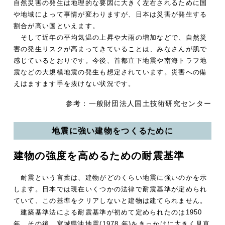
自然災害の発生は地理的な要因に大きく左右されるために国
や地域によって事情が変わりますが、日本は災害が発生する
割合が高い国といえます。
そして近年の平均気温の上昇や大雨の増加などで、自然災
害の発生リスクが高まってきていることは、みなさんが肌で
感じているとおりです。今後、首都直下地震や南海トラフ地
震などの大規模地震の発生も想定されています。災害への備
えはますます手を抜けない状況です。
参考：一般財団法人国土技術研究センター
地震に強い建物をつくるために
建物の強度を高めるための耐震基準
耐震という言葉は、建物がどのくらい地震に強いのかを示
します。日本では現在いくつかの法律で耐震基準が定められ
ていて、この基準をクリアしないと建物は建てられません。
建築基準法による耐震基準が初めて定められたのは1950
年。その後、宮城県沖地震(1978 年)をきっかけに大きく見直