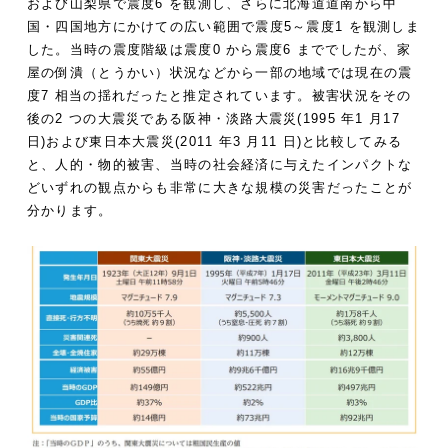
および山梨県で震度6 を観測し、さらに北海道道南から中
国・四国地方にかけての広い範囲で震度5～震度1 を観測しま
した。当時の震度階級は震度0 から震度6 まででしたが、家
屋の倒潰（とうかい）状況などから一部の地域では現在の震
度7 相当の揺れだったと推定されています。被害状況をその
後の2 つの大震災である阪神・淡路大震災(1995 年1 月17
日)および東日本大震災(2011 年3 月11 日)と比較してみる
と、人的・物的被害、当時の社会経済に与えたインパクトな
どいずれの観点からも非常に大きな規模の災害だったことが
分かります。