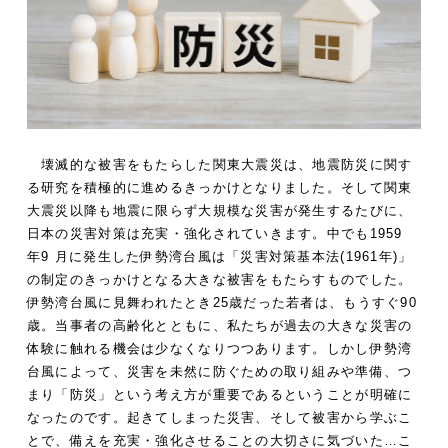
壊滅的な被害をもたらした関東大震災は、地震防災に関す
る研究を積極的に進めるきっかけとなりました。そして関東
大震災以降も地震に限らず大規模な災害が発生するたびに、
日本の災害対策は充実・強化されていきます。中でも1959
年9 月に発生した伊勢湾台風は「災害対策基本法(1961年)」
の制定のきっかけとなる大きな被害をもたらすものでした。
伊勢湾台風に見舞われたとき25歳だった若者は、もうすぐ90
歳。当事者の高齢化とともに、私たちが過去の大きな災害の
体験に触れる機会は少なくなりつつあります。しかし伊勢湾
台風によって、災害を未然に防ぐための取り組みや準備、つ
まり「防災」という考え方が重要であるということが明確に
なったのです。起きてしまった災害、そして被害から学ぶこ
とで、備えを充実・強化させることの大切さに気づいた…こ