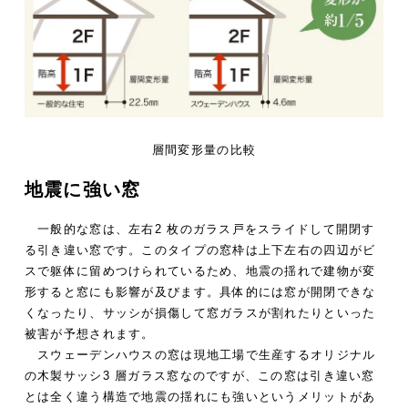
層間変形量の比較
地震に強い窓
一般的な窓は、左右2 枚のガラス戸をスライドして開閉す
る引き違い窓です。このタイプの窓枠は上下左右の四辺がビ
スで躯体に留めつけられているため、地震の揺れで建物が変
形すると窓にも影響が及びます。具体的には窓が開閉できな
くなったり、サッシが損傷して窓ガラスが割れたりといった
被害が予想されます。
スウェーデンハウスの窓は現地工場で生産するオリジナル
の木製サッシ3 層ガラス窓なのですが、この窓は引き違い窓
とは全く違う構造で地震の揺れにも強いというメリットがあ