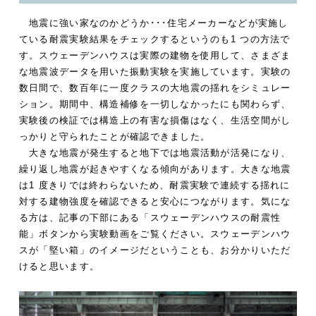
地震に強い家なのかどうか･･･住宅メーカーなどが実施し
ている耐震実験結果をチェックするというのも1 つの方法で
す。スウェーデンハウスは実際の建物を使用して、さまざま
な地震波データを用いた振動実験を実施しています。実験の
数日間で、数百年に一度クラスの大地震の揺れをシミュレー
ション。期間中、構造補修を一切しなかったにも関わらず、
実験後の検証では構造上の有害な損傷はなく、生活空間がし
っかりと守られたことが確認できました。
大きな地震が発生すると地下では地震活動が活発になり、
繰り返し地震が起きやすくなる傾向があります。大きな地震
は1 度きりでは終わらないため、耐震実験で連続する揺れに
対する建物強度を確認できると安心につながります。気にな
る方は、記事の下部にある「スウェーデンハウスの耐震性
能」ボタンから実験動画をご覧ください。スウェーデンハウ
スが「堅い箱」のイメージだということも、お分かりいただ
けると思います。