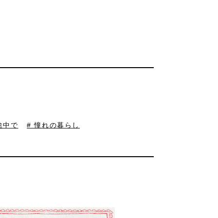
の途中で
# 憧れの暮らし