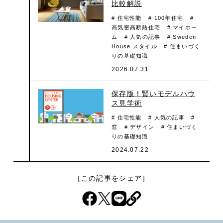
比較解説
# 住宅性能
# 100年住宅
#
高気密高断熱住宅
# マイホー
ム
# 人気の記事
# Sweden
House スタイル
# 住まいづく
りの基礎知識
2026.07.31
保存版！賢いモデルハウ
ス見学術
# 住宅性能
# 人気の記事
#
窓
# デザイン
# 住まいづく
りの基礎知識
2024.07.22
［この記事をシェア］