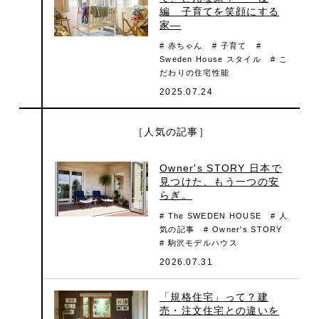
編 子育てを笑顔にする
家―
# 赤ちゃん
# 子育て
#
Sweden House スタイル
# こ
だわりの住宅性能
2025.07.24
［人気の記事］
Owner's STORY 日本で
見つけた、もう一つの安
らぎ。
# The SWEDEN HOUSE
# 人
気の記事
# Owner's STORY
# 駒沢モデルハウス
2026.07.31
「規格住宅」って？建
売・注文住宅との違いを