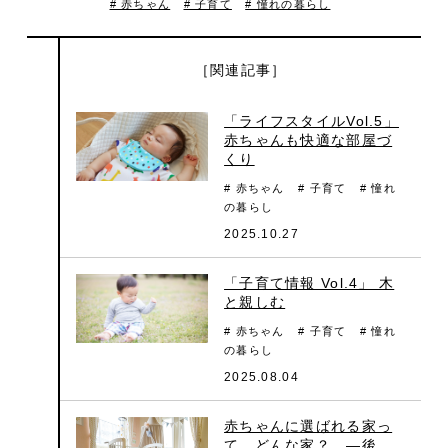
# 赤ちゃん
# 子育て
# 憧れの暮らし
［関連記事］
「ライフスタイルVol.5」
赤ちゃんも快適な部屋づ
くり
# 赤ちゃん
# 子育て
# 憧れ
の暮らし
2025.10.27
「子育て情報 Vol.4」 木
と親しむ
# 赤ちゃん
# 子育て
# 憧れ
の暮らし
2025.08.04
赤ちゃんに選ばれる家っ
て、どんな家？ ―後