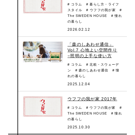
# コラム
# 暮らし方・ライフ
スタイル
# ウフフの我が家
#
The SWEDEN HOUSE
# 憧れ
の暮らし
2026.02.12
「森のしあわせ通信」
Vol.7 心地よい空間作り
−照明の上手な使い方
# コラム
# 北欧・スウェーデ
ン
# 森のしあわせ通信
# 憧
れの暮らし
2025.12.04
ウフフの我が家 2017年
# コラム
# ウフフの我が家
#
The SWEDEN HOUSE
# 憧れ
の暮らし
2025.10.30