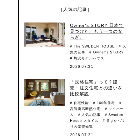
［人気の記事］
Owner's STORY 日本で
見つけた、もう一つの安
らぎ。
# The SWEDEN HOUSE
# 人
気の記事
# Owner's STORY
# 駒沢モデルハウス
2026.07.31
「規格住宅」って？建
売・注文住宅との違いを
比較解説
# 住宅性能
# 100年住宅
#
高気密高断熱住宅
# マイホー
ム
# 人気の記事
# Sweden
House スタイル
# 住まいづく
りの基礎知識
2026.07.31