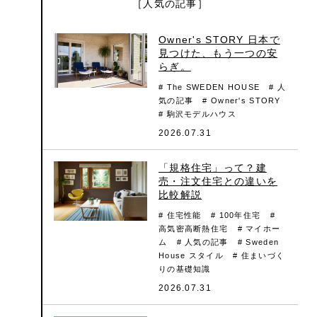
［人気の記事］
Owner's STORY 日本で
見つけた、もう一つの安
らぎ。
# The SWEDEN HOUSE
# 人
気の記事
# Owner's STORY
# 駒沢モデルハウス
2026.07.31
「規格住宅」って？建
売・注文住宅との違いを
比較解説
# 住宅性能
# 100年住宅
#
高気密高断熱住宅
# マイホー
ム
# 人気の記事
# Sweden
House スタイル
# 住まいづく
りの基礎知識
2026.07.31