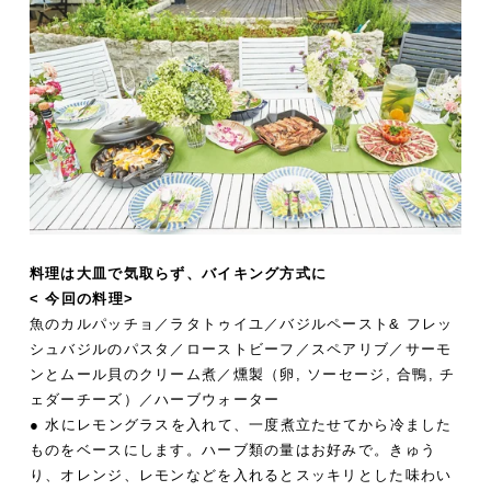
料理は大皿で気取らず、バイキング方式に
< 今回の料理>
魚のカルパッチョ／ラタトゥイユ／バジルペースト& フレッ
シュバジルのパスタ／ローストビーフ／スペアリブ／サーモ
ンとムール貝のクリーム煮／燻製（卵, ソーセージ, 合鴨, チ
ェダーチーズ）／ハーブウォーター
● 水にレモングラスを入れて、一度煮立たせてから冷ました
ものをベースにします。ハーブ類の量はお好みで。きゅう
り、オレンジ、レモンなどを入れるとスッキリとした味わい