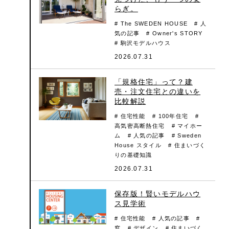
らぎ。
# The SWEDEN HOUSE
# 人
気の記事
# Owner's STORY
# 駒沢モデルハウス
2026.07.31
「規格住宅」って？建
売・注文住宅との違いを
比較解説
# 住宅性能
# 100年住宅
#
高気密高断熱住宅
# マイホー
ム
# 人気の記事
# Sweden
House スタイル
# 住まいづく
りの基礎知識
2026.07.31
保存版！賢いモデルハウ
ス見学術
# 住宅性能
# 人気の記事
#
窓
# デザイン
# 住まいづく