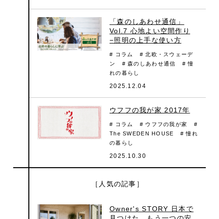
「森のしあわせ通信」
Vol.7 心地よい空間作り
−照明の上手な使い方
# コラム
# 北欧・スウェーデ
ン
# 森のしあわせ通信
# 憧
れの暮らし
2025.12.04
ウフフの我が家 2017年
# コラム
# ウフフの我が家
#
The SWEDEN HOUSE
# 憧れ
の暮らし
2025.10.30
［人気の記事］
Owner's STORY 日本で
見つけた、もう一つの安