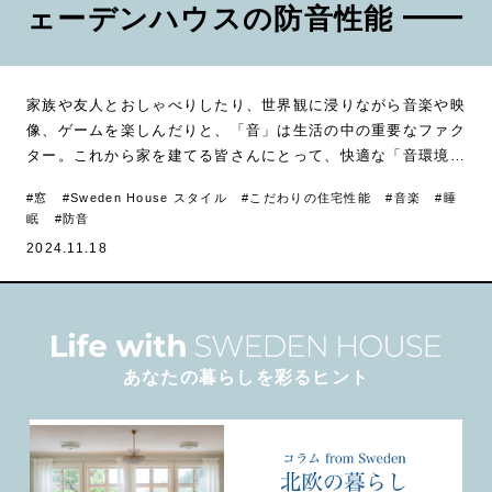
ェーデンハウスの防音性能 ━━
家族や友人とおしゃべりしたり、世界観に浸りながら音楽や映
像、ゲームを楽しんだりと、「音」は生活の中の重要なファク
ター。これから家を建てる皆さんにとって、快適な「音環境」
を持つ住まいづくりは必要不可欠と言えるでしょう。楽器の演
#窓
#Sweden House スタイル
#こだわりの住宅性能
#音楽
#睡
奏はもちろん、イヤホンやヘッドホンをせずに迫力のある音量
眠
#防音
で気持ちよく、しかも...
2024.11.18
あなたの暮らしを彩るヒント